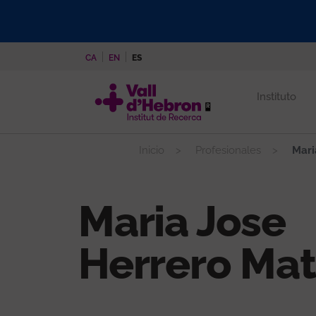
Pasar
al
contenido
CA
EN
ES
principal
Instituto
Inicio
Profesionales
Mari
Maria Jose
Herrero Ma