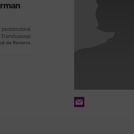
forman
r postdoctoral
 Transfusional
tut de Recerca
Email