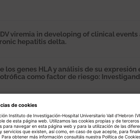
V viremia in developing of clinical events
hronic hepatitis delta.
e los genes HLA y análisis de su expresión 
otrófica como factor de riesgo: Investigand