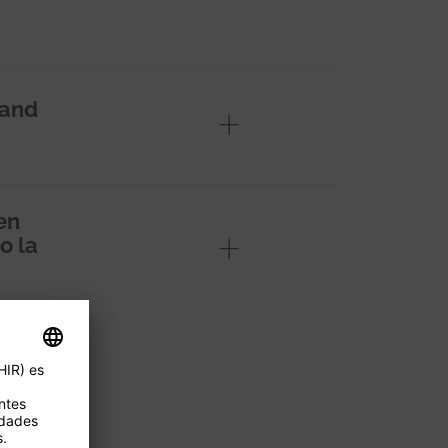
 and
en
o la