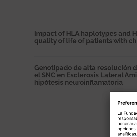
Impact of HLA haplotypes and HD
quality of life of patients with c
Genotipado de alta resolución d
el SNC en Esclerosis Lateral Ami
hipótesis neuroinflamatoria