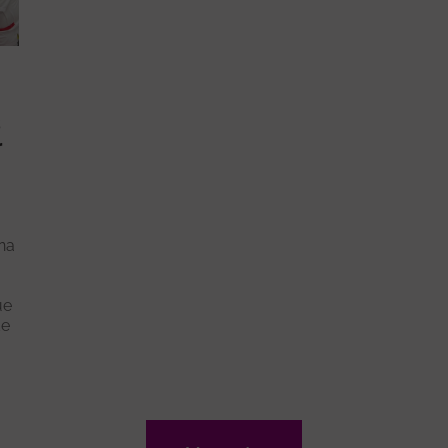
s
r
na
ue
de