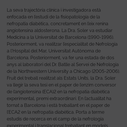
La seva trajectòria clínica i investigadora està
enfocada en l’estudi de la fisiopatologia de la
nefropatia diabètica, concretament en l’eix renina
angiotensina aldosterona. La Dra. Soler va estudiar
Medicina a la Universitat de Barcelona (1990-1996).
Posteriorment, va realitzar l’especialitat de Nefrologia
a l'Hospital del Mar, Universitat Autònoma de
Barcelona. Posteriorment, va fer una estada de dos
anys al laboratori del Dr. Batlle al Servei de Nefrologia
de la Northwestern University a Chicago (2005-2006).
Fruit del treball realitzat als Estats Units, la Dra. Soler
va llegir la seva tesi en el paper de l’enzim conversor
de l’angiotensina (ECA)2 en la nefropatia diabètica
experimental, premi extraordinari. En l’actualitat ha
tornat a Barcelona i està treballant en el paper de
l’ECA2 en la nefropatia diabètica. Porta a terme
estudis de recerca en el camp de la nefrologia
experimental i translacional treballant en models