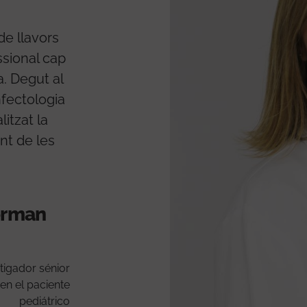
de llavors
sional cap
a. Degut al
nfectologia
litzat la
nt de les
forman
tigador sénior
en el paciente
pediátrico