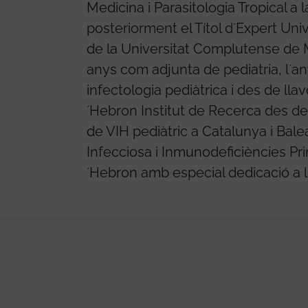
Medicina i Parasitologia Tropical a 
posteriorment el Títol d´Expert Univ
de la Universitat Complutense de 
anys com adjunta de pediatria, l´an
infectologia pediàtrica i des de lla
´Hebron Institut de Recerca des de
de VIH pediàtric a Catalunya i Balea
Infecciosa i Inmunodeficiències Prim
´Hebron amb especial dedicació a l