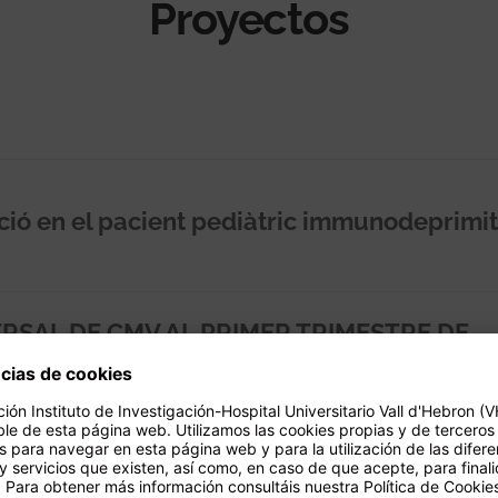
Proyectos
ció en el pacient pediàtric immunodeprimit
RSAL DE CMV AL PRIMER TRIMESTRE DE
TICENTRIC A L'AREA DE BARCELONA (ESTU
c Inmunodeprimit