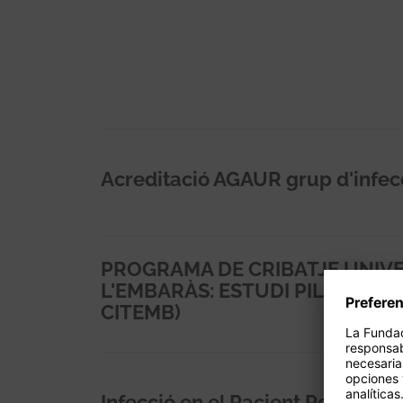
Acreditació AGAUR grup d'infec
PROGRAMA DE CRIBATJE UNIVE
L'EMBARÀS: ESTUDI PILOT MUL
CITEMB)
Infecció en el Pacient Pediàtri