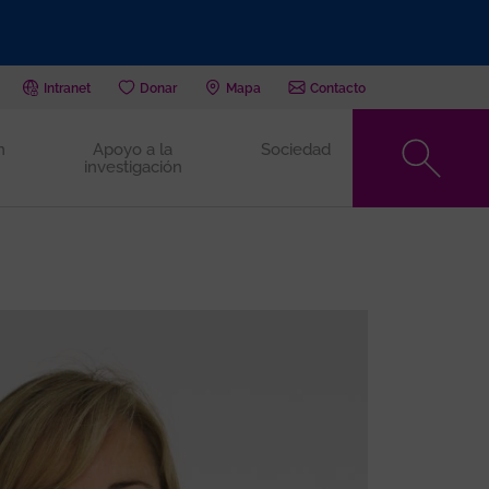
Intranet
Donar
Mapa
Contacto
n
Apoyo a la
Sociedad
investigación