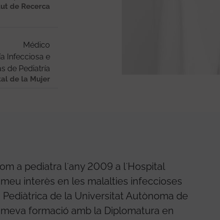
tut de Recerca
Médico
a Infecciosa e
s de Pediatría
tal de la Mujer
m a pediatra l´any 2009 a l´Hospital
l meu interès en les malalties infeccioses
a Pediàtrica de la Universitat Autònoma de
 meva formació amb la Diplomatura en