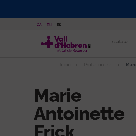
Pasar
al
contenido
CA
EN
ES
principal
Instituto
Inicio
Profesionales
Marie
Marie
Antoinette
Frick