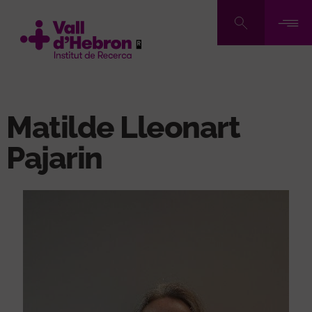
Pasar
al
contenido
principal
Matilde Lleonart
Pajarin