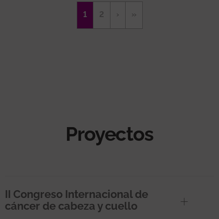
Paginación
Página
1
Página
2
Siguiente
›
Última
»
actual
página
página
Proyectos
II Congreso Internacional de
cáncer de cabeza y cuello