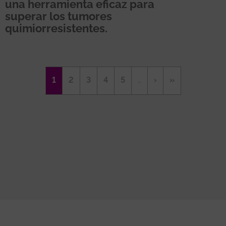
una herramienta eficaz para
superar los tumores
quimiorresistentes.
Paginación
Página
1
Página
2
Página
3
Página
4
Página
5
…
Siguiente
›
Última
»
actual
página
página