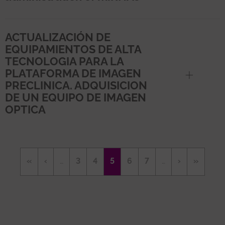
ACTUALIZACIÓN DE
EQUIPAMIENTOS DE ALTA
TECNOLOGIA PARA LA
PLATAFORMA DE IMAGEN
PRECLINICA. ADQUISICION
DE UN EQUIPO DE IMAGEN
OPTICA
Paginación
Primera
«
Página
‹
…
Página
3
Página
4
Página
5
Página
6
Página
7
…
Siguiente
›
Última
»
página
anterior
actual
página
página