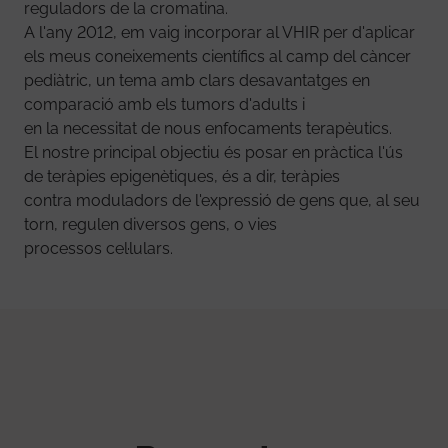
reguladors de la cromatina.
A l'any 2012, em vaig incorporar al VHIR per d'aplicar
els meus coneixements científics al camp del càncer
pediàtric, un tema amb clars desavantatges en
comparació amb els tumors d'adults i
en la necessitat de nous enfocaments terapèutics.
El nostre principal objectiu és posar en pràctica l'ús
de teràpies epigenètiques, és a dir, teràpies
contra moduladors de l'expressió de gens que, al seu
torn, regulen diversos gens, o vies
processos cel·lulars.