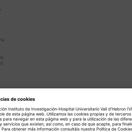
s
r
na
ue
de
Ver más