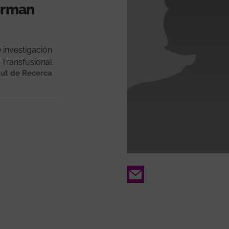
forman
 investigación
 Transfusional
tut de Recerca
Email