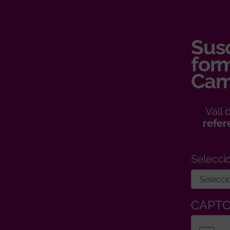
Susc
form
Cam
Vall
refer
Selecci
CAPT