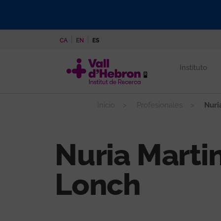
Pasar
al
contenido
CA
EN
ES
principal
Instituto
Inicio
Profesionales
Nuri
Nuria Marti
Lonch