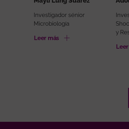
Mayli Lung Suarez
Adol
Investigador sénior
Inve
Microbiología
Shoc
y Re
Leer más
Leer