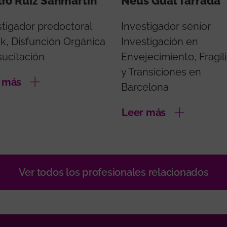
fo Ruiz Sanmartin
Neus Gual Tarrada
stigador predoctoral
Investigador sénior
k, Disfunción Orgánica
Investigación en
sucitación
Envejecimiento, Fragil
y Transiciones en
 más
Barcelona
Leer más
Ver todos los profesionales relacionados