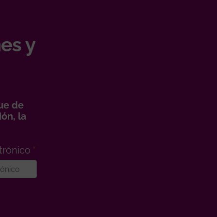
es y
ue de
ón, la
trónico