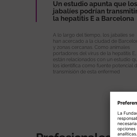
Un estudio apunta que lo
jabalíes podrían transmiti
la hepatitis E a Barcelona
A lo largo del tiempo, los jabalíes se
han acercado a la ciudad de Barcelo
y zonas cercanas. Como animales
portadores del virus de la hepatitis E,
están relacionados con un estudio q
los identifica como fuente potencial 
transmisión de esta enfermed