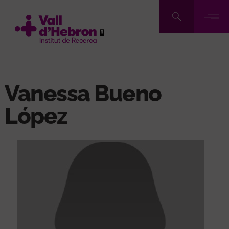
Pasar
al
contenido
principal
Vanessa Bueno
López