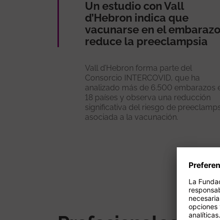
Un estudio con Vall
d’Hebron indica que
vacunarse en el embaraz
reduce la preeclampsia
Vall d’Hebron forma parte del
Consorcio INTERCOVID, que ha
analizado más de 6.500 embarazos 
18 países y observa una reducción
significativa del riesgo de preeclamp
asociada a la vacunación.