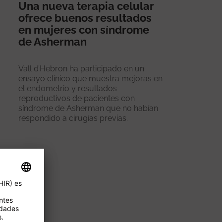
Una nueva terapia celular
ofrece buenos resultados
en mujeres con síndrome
de Asherman
Vall d’Hebron ha participado en un
ensayo clínico que muestra mejoras en
el endometrio y resultados
reproductivos de pacientes con
síndrome de Asherman que no habían
respondido a cirugías previas.