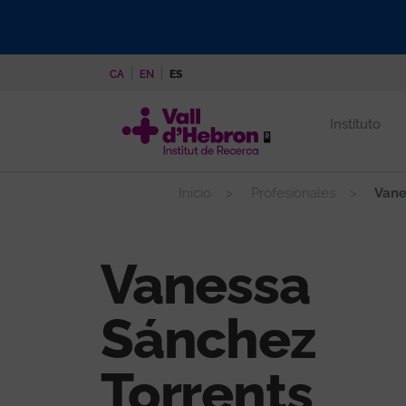
Pasar
al
contenido
CA
EN
ES
principal
Instituto
Inicio
Profesionales
Vane
Vanessa
Sánchez
Torrents