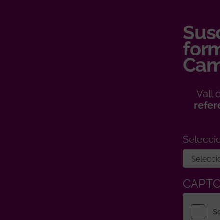
Susc
form
Cam
Vall
refer
Selecci
CAPT