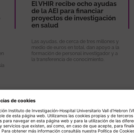
El VHIR recibe ocho ayudas
de la AEI para financiar
o
proyectos de investigación
en salud
Las ayudas, de cerca de tres millones y
medio de euros en total, dan apoyo a la
en
formación de personal investigador y a
la transferencia de conocimiento.
sia
Ver más