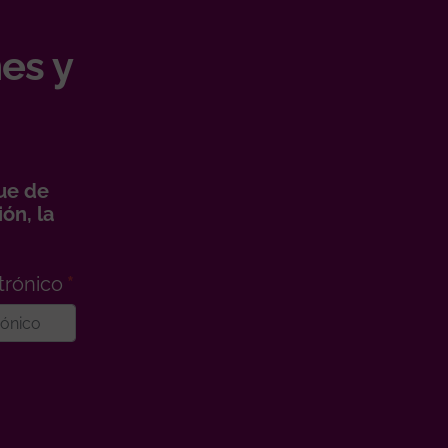
es y
ue de
ón, la
trónico