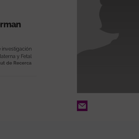
forman
 investigación
aterna y Fetal
tut de Recerca
Email