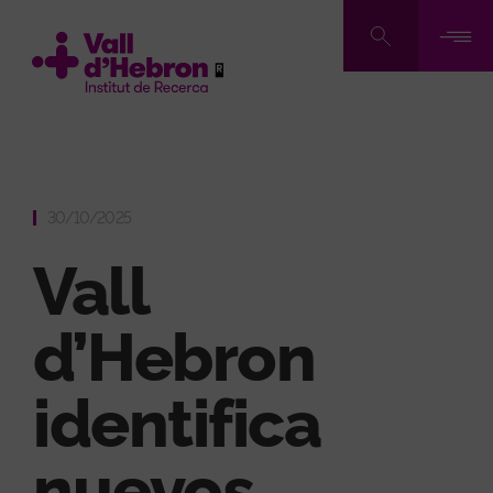
Pasar
al
contenido
principal
30/10/2025
Vall
d’Hebron
identifica
nuevos