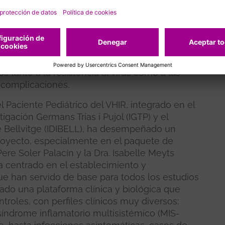
anciado mediante una ayuda europea H2020, era
lógicas de las diferentes manifestaciones de la
s personas con mayor riesgo de sufrir
la hipótesis de que muchas personas presentan
s preexistentes que condicionan la respuesta a
rmitido identificar determinantes genéticos,
tanto a la resistencia al virus como a las
 complicaciones.
 Paciente Pediátrico del VHIR, integrado en el
tigación Germans Trias i Pujol (IGTP) y el
de Bellvitge (IDIBELL), ha desempeñado un
proyecto, especialmente en el paquete de
Pere Soler Palacín y la Dra. Isabelle Meyts
ha centrado en el establecimiento y
ue han servido de base para todos los estudios
ado una plataforma clínica y biológica que
roles, con perfiles clínicos muy diversos:
índrome inflamatorio multisistémico (MIS-