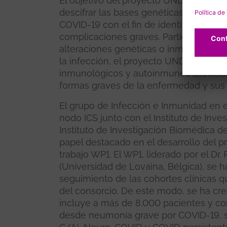
El objetivo del proyecto UNDINE, fin
descifrar las bases genéticas e inmuno
COVID-19 con el fin de identificar a la
complicaciones graves. Partiendo de 
alteraciones genéticas o inmunológica
la infección, el proyecto UNDINE ha pe
inmunológicos y autoinmunes asociados 
formas graves de la enfermedad y sus
El grupo de Infección e Inmunidad en el
nodo ICS junto con el Instituto de Inves
Instituto de Investigación Biomédica 
papel destacado en el desarrollo del 
trabajo WP1. El WP1, liderado por el Dr. 
(Universidad de Lovaina, Bélgica), se 
seguimiento de las cohortes clínicas q
del consorcio. De este modo, se ha cre
incluye a más de 8.000 pacientes y cont
desde neumonía grave por COVID-19, s