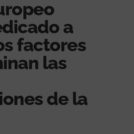
uropeo
dicado a
os factores
inan las
iones de la