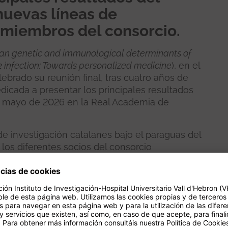
nuevas líneas de
 miembros del consorcio.
n genetic and immunological determinants of
2 infection: Towards personalized medicine
), en el
lebrado su reunión final, tras cuatro años de
dicada a presentar los principales resultados
en mayo de 2026 en la Real Academia de
de investigación catalanes bajo el paraguas del
 a los diferentes socios del consorcio
ances del proyecto, coordinaron las últimas
on nuevas oportunidades de colaboración entre
rupo de Infección e Inmunidad en el Paciente
 Investigación (VHIR), participaron el Dr. Pere
a Zanieri y Míriam González.