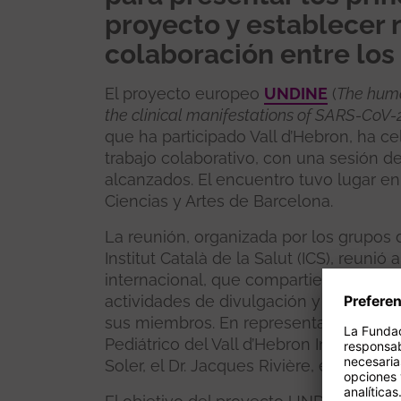
proyecto y establecer 
colaboración entre los
El proyecto europeo
UNDINE
(
The huma
the clinical manifestations of SARS-CoV-
que ha participado Vall d’Hebron, ha ce
trabajo colaborativo, con una sesión de
alcanzados. El encuentro tuvo lugar 
Ciencias y Artes de Barcelona.
La reunión, organizada por los grupos 
Institut Català de la Salut (ICS), reunió
internacional, que compartieron los av
actividades de divulgación y explorar
sus miembros. En representación del g
Pediátrico del Vall d’Hebron Instituto de
Soler, el Dr. Jacques Rivière, el Dr. Luc