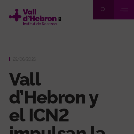
Pasar
al
contenido
principal
29/06/2026
Vall
d’Hebron y
el ICN2
impulsan la