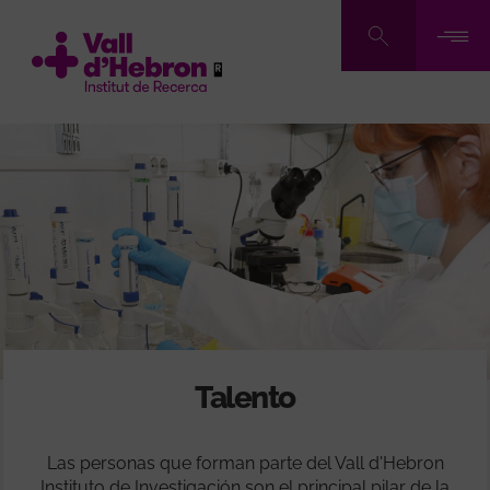
Pasar
al
contenido
principal
Talento
Las personas que forman parte del Vall d'Hebron
Instituto de Investigación son el principal pilar de la