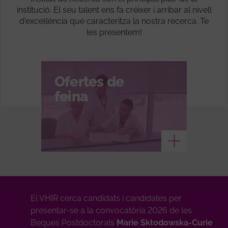
institució. El seu talent ens fa créixer i arribar al nivell
d'excel·lència que caracteritza la nostra recerca. Te
les presentem!
Ofertes de
feina
Veure més
El VHIR cerca candidats i candidates per
presentar-se a la convocatòria 2026 de les
Beques Postdoctorals
Marie Skłodowska-Curie