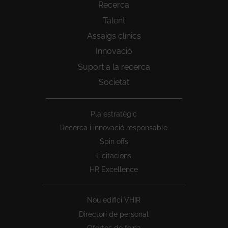
Recerca
Talent
Assaigs clínics
Innovació
Suport a la recerca
Societat
Peu
Pla estratègic
1
Recerca i innovació responsable
Spin offs
Licitacions
HR Excellence
Nou edifici VHIR
Directori de personal