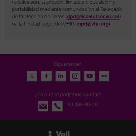
rectificación, supresión, limitación, oposición y
portabilidad mediante comunicación al Delegado
de Protección de Datos (
dpd@ticsalutsocial.cat
)
oa la Unidad Legal del VHIR (
lopd@vhir.org
).
Síguenos en:
Twitter
Facebook
LinkedIn
Instagram
Youtube
Flickr
¿En qué te podemos ayudar?
Email
93 489 30 00