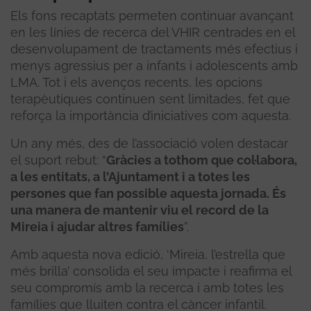
Els fons recaptats permeten continuar avançant
en les línies de recerca del VHIR centrades en el
desenvolupament de tractaments més efectius i
menys agressius per a infants i adolescents amb
LMA. Tot i els avenços recents, les opcions
terapèutiques continuen sent limitades, fet que
reforça la importància d’iniciatives com aquesta.
Un any més, des de l’associació volen destacar
el suport rebut: “
Gràcies a tothom que col·labora,
a les entitats, a l’Ajuntament i a totes les
persones que fan possible aquesta jornada. És
una manera de mantenir viu el record de la
Mireia i ajudar altres famílies
”.
Amb aquesta nova edició, ‘Mireia, l’estrella que
més brilla’ consolida el seu impacte i reafirma el
seu compromís amb la recerca i amb totes les
famílies que lluiten contra el càncer infantil.