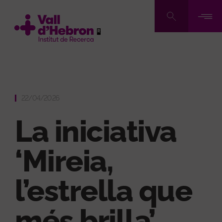
Pasar
al
contenido
principal
22/04/2026
La iniciativa
‘Mireia,
l’estrella que
més brilla’