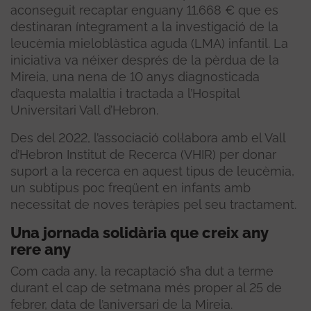
aconseguit recaptar enguany 11.668 € que es
destinaran íntegrament a la investigació de la
leucèmia mieloblàstica aguda (LMA) infantil. La
iniciativa va néixer després de la pèrdua de la
Mireia, una nena de 10 anys diagnosticada
d’aquesta malaltia i tractada a l’Hospital
Universitari Vall d’Hebron.
Des del 2022, l’associació col·labora amb el Vall
d’Hebron Institut de Recerca (VHIR) per donar
suport a la recerca en aquest tipus de leucèmia,
un subtipus poc freqüent en infants amb
necessitat de noves teràpies pel seu tractament.
Una jornada solidària que creix any
rere any
Com cada any, la recaptació s’ha dut a terme
durant el cap de setmana més proper al 25 de
febrer, data de l’aniversari de la Mireia.