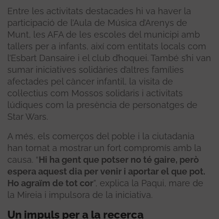
Entre les activitats destacades hi va haver la
participació de l’Aula de Música d’Arenys de
Munt, les AFA de les escoles del municipi amb
tallers per a infants, així com entitats locals com
l’Esbart Dansaire i el club d’hoquei. També s’hi van
sumar iniciatives solidàries d’altres famílies
afectades pel càncer infantil, la visita de
col·lectius com Mossos solidaris i activitats
lúdiques com la presència de personatges de
Star Wars.
A més, els comerços del poble i la ciutadania
han tornat a mostrar un fort compromís amb la
causa. “
Hi ha gent que potser no té gaire, però
espera aquest dia per venir i aportar el que pot.
Ho agraïm de tot cor
”, explica la Paqui, mare de
la Mireia i impulsora de la iniciativa.
Un impuls per a la recerca