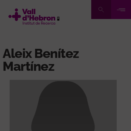
Pasar
al
contenido
principal
Aleix Benítez
Martínez