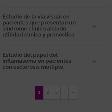
Estudio de la vía visual en
pacientes que presentan un
síndrome clínico aislado,
utilidad clínica y pronóstica
Estudio del papel del
inflamasoma en pacientes
con esclerosis múltiple..
Paginación
Página
1
Página
2
Página
3
Siguiente
›
Última
»
actual
página
página