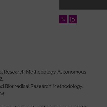
Twitter
Orcid
cal Research Methodology. Autonomous
2.
and Biomedical Research Methodology.
na,