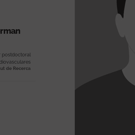
forman
r postdoctoral
diovasculares
tut de Recerca