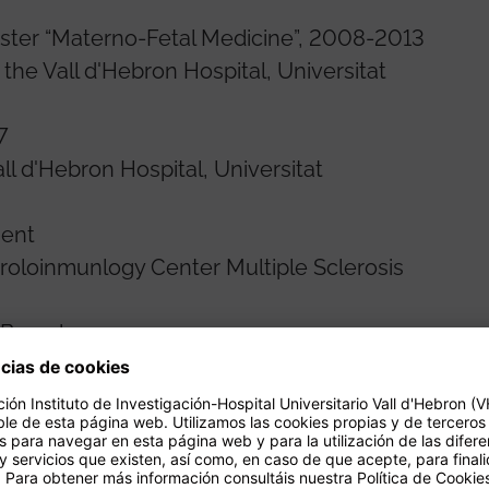
Master “Materno-Fetal Medicine”, 2008-2013
the Vall d'Hebron Hospital, Universitat
7
ll d'Hebron Hospital, Universitat
sent
oloinmunlogy Center Multiple Sclerosis
 Barcelona.
t, 2018-present
t the Vall d'Hebron Hospital, Universitat