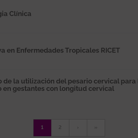
a Clínica
va en Enfermedades Tropicales RICET
de la utilización del pesario cervical para 
 en gestantes con longitud cervical
Página
1
Página
2
Siguiente
›
Última
»