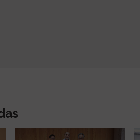
actual
página
página
adas