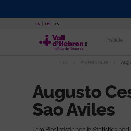
Pasar
al
contenido
CA
EN
ES
principal
Instituto
Inicio
Profesionales
Augu
Augusto Ce
Sao Aviles
I am Biostatisticians in Statistics and