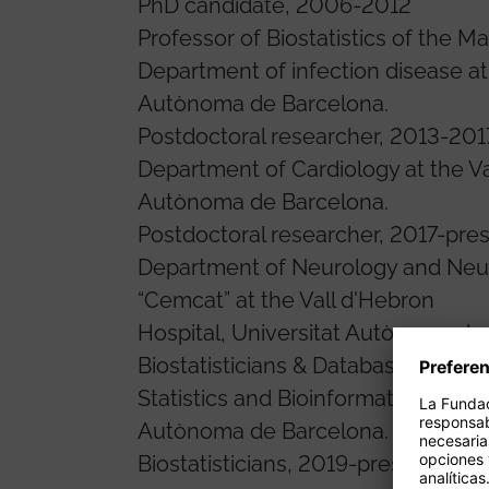
PhD candidate, 2006-2012
Professor of Biostatistics of the 
Department of infection disease at 
Autònoma de Barcelona.
Postdoctoral researcher, 2013-201
Department of Cardiology at the Va
Autònoma de Barcelona.
Postdoctoral researcher, 2017-pre
Department of Neurology and Neur
“Cemcat” at the Vall d'Hebron
Hospital, Universitat Autònoma de
Biostatisticians & Database analys
Statistics and Bioinformatics Unit a
Autònoma de Barcelona.
Biostatisticians, 2019-present.