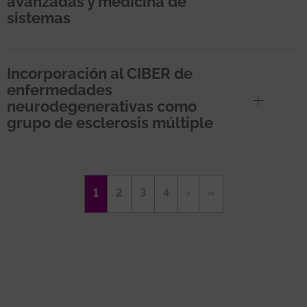
avanzadas y medicina de
sistemas
Incorporación al CIBER de
enfermedades
neurodegenerativas como
grupo de esclerosis múltiple
Paginación
Página
1
Página
2
Página
3
Página
4
Siguiente
›
Última
»
actual
página
página