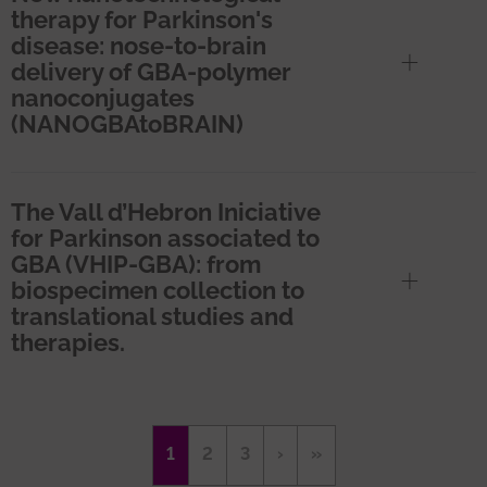
therapy for Parkinson's
disease: nose-to-brain
delivery of GBA-polymer
nanoconjugates
(NANOGBAtoBRAIN)
The Vall d’Hebron Iniciative
for Parkinson associated to
GBA (VHIP-GBA): from
biospecimen collection to
translational studies and
therapies.
Paginación
Página
1
Página
2
Página
3
Siguiente
›
Última
»