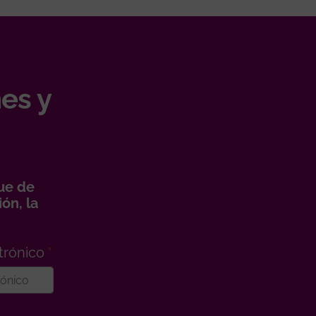
es y
ue de
ón, la
trónico