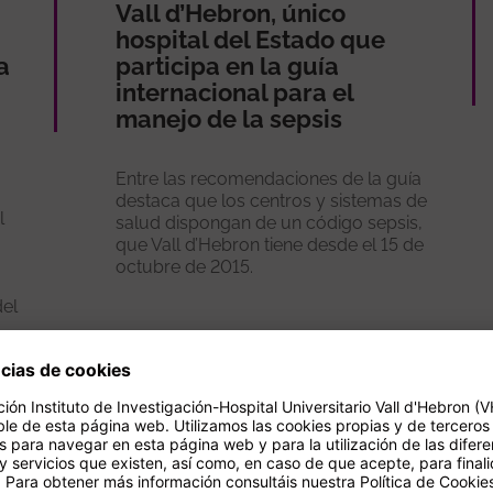
Vall d’Hebron, único
hospital del Estado que
a
participa en la guía
internacional para el
manejo de la sepsis
Entre las recomendaciones de la guía
destaca que los centros y sistemas de
l
salud dispongan de un código sepsis,
que Vall d’Hebron tiene desde el 15 de
octubre de 2015.
del
Ver más