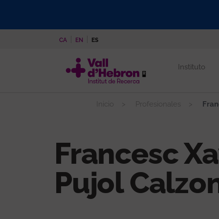
Pasar
al
contenido
CA
EN
ES
principal
Instituto
Inicio
Profesionales
Franc
Francesc Xa
Pujol Calzo