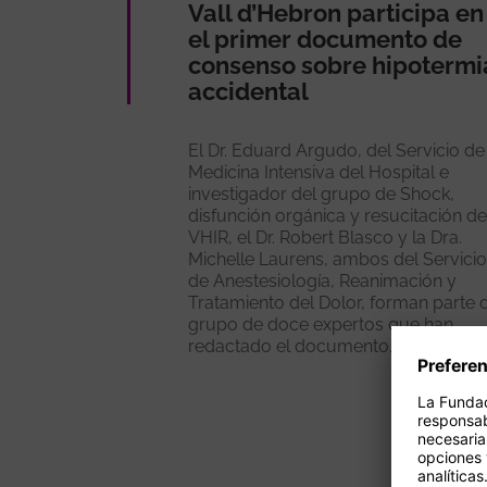
Vall d’Hebron participa en
el primer documento de
consenso sobre hipotermi
accidental
El Dr. Eduard Argudo, del Servicio de
Medicina Intensiva del Hospital e
investigador del grupo de Shock,
disfunción orgánica y resucitación de
VHIR, el Dr. Robert Blasco y la Dra.
Michelle Laurens, ambos del Servicio
de Anestesiología, Reanimación y
Tratamiento del Dolor, forman parte 
grupo de doce expertos que han
redactado el documento.