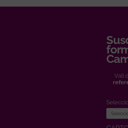
Susc
form
Cam
Vall
refer
Selecci
CAPT