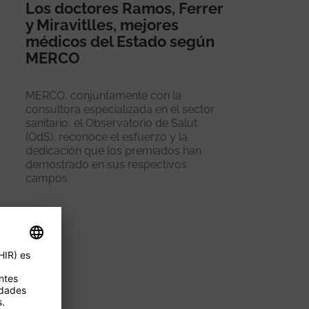
Los doctores Ramos, Ferrer
y Miravitlles, mejores
médicos del Estado según
MERCO
MERCO, conjuntamente con la
consultora especializada en el sector
sanitario, el Observatorio de Salut
(OdS), reconoce el esfuerzo y la
dedicación que los premiados han
demostrado en sus respectivos
campos.