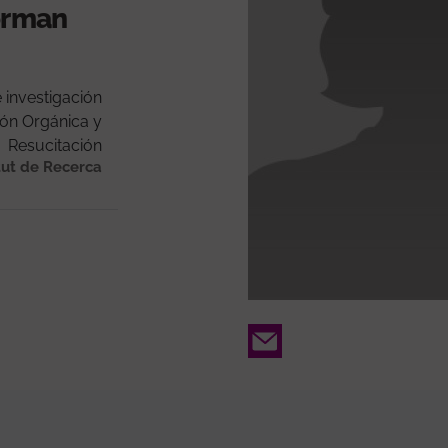
forman
 investigación
ión Orgánica y
Resucitación
tut de Recerca
Email