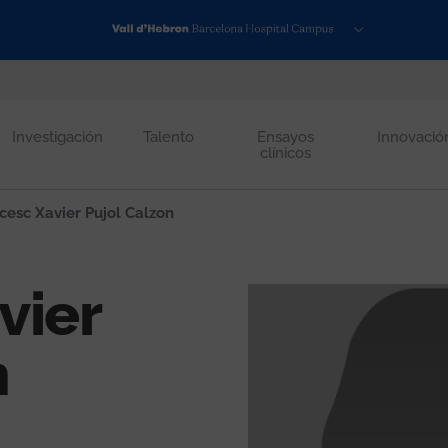
Investigación
Talento
Ensayos
Innovació
clínicos
esc Xavier Pujol Calzon
vier
n