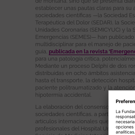
de montaña, sino que se presenta diari
establecer unas pautas claras para su a
sociedades científicas —la Sociedad E
Terapéutica del Dolor (SEDAR), la Socie
Unidades Coronarias (SEMICYUC) y la 
Emergencias (SEMES)— han publicado
multidisciplinar para el manejo de pac
guía,
publicada en la revista ‘Emergenc
para una patología crítica, potencialme
Mediante un proceso Delphi de dos ro
distribuidas en ocho ámbitos asistencia
hasta el transporte, la detección hospit
paciente politraumatizado y la atención
hipotermia accidental.
La elaboración del consenso ha sido re
sociedades científicas, a partir de una 
artículos internacionales que incluyen 
profesionales del Hospital Universitario