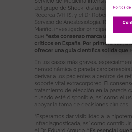
Servicio de Medicina Intensiva del Ho
del grupo de Shock, disfunción orgánica
Recerca (VHIR), y el Dr. Robert Blasco 
Servicio de Anestesiología, Reanimación
Mariño, investigador principal del do
que
“este consenso marca un hito en l
críticos en España. Por primera vez, tr
ofrecer una guía científica sólida que 
En los casos más graves, especialment
hemodinámica o parada cardiorrespirat
derivar a los pacientes a centros de r
soporte vital extracorpóreo. El conse
tratamiento de elección en la parada ca
cuando esté disponible, así como el u
apoyar la toma de decisiones clínicas.
“Esperamos dar visibilidad a la hipoter
infradiagnosticada, así como contribuir
el Dr. Eduard Argudo.
“Es esencial que