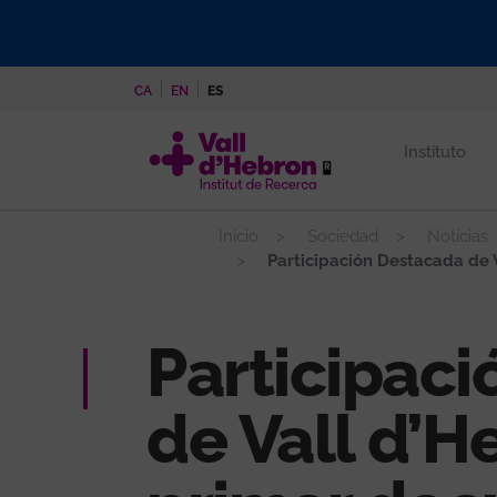
Pasar
al
contenido
CA
EN
ES
principal
Instituto
Inicio
Sociedad
Noticias
Participación Destacada de 
Participac
de Vall d’H