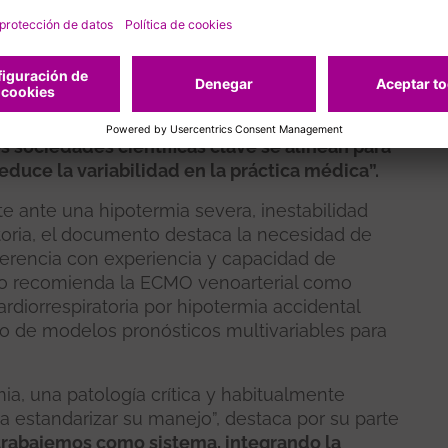
spital, miembro de la SEMICYUC e investigador
 y resucitación del Vall d'Hebron Institut de
Mariño y la Dra. Michelle Laurens, ambos del
 y Tratamiento del Dolor. El Dr. Robert Blasco
cumento y representante de la SEDAR, destaca
a medicina de urgencias y los cuidados
es sociedades científicas clave se alinean para
reduce la variabilidad en la práctica médica”.
e ante una hipotermia severa, inestabilidad
oria, el documento destaca la necesidad de
eferencia con experiencia y capacidad de
nso recomienda la ECMO venoarterial como
rdiorrespiratoria por hipotermia accidental
so de modelos pronósticos multivariables para
mia, una patología crítica y habitualmente
 a estandarizar su manejo”, destaca por su parte
 trabajemos como sistema, integrando la