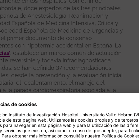
amente en los hospitales. Con el fin de
bordaje, doce expertos de las tres principales
spañola de Anestesiología, Reanimación y
dad Española de Medicina Intensiva, Crítica y
Sociedad Española de Medicina de Urgencias y
 el primer documento de consenso
ientes con hipotermia accidental en España. La
ias’
, establece un marco común de actuación
nte reversible y todavía infradiagnosticada.
ndas, se han definido 37 recomendaciones
les, desde la prevención y la evaluación inicial
alaria, el recalentamiento, el manejo del
 a la parada cardiorrespiratoria asociada a la
alizada por un grupo de 12 expertos de las tres
revisión sistemática exploratoria de 281
1.704.632 pacientes. De ellos, tres son
 Vall d’Hebron: el Dr. Eduard Argudo, del