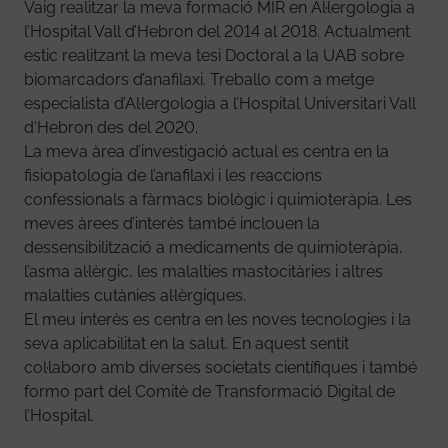
Vaig realitzar la meva formació MIR en Al·lergologia a
l’Hospital Vall d’Hebron del 2014 al 2018. Actualment
estic realitzant la meva tesi Doctoral a la UAB sobre
biomarcadors d’anafilaxi. Treballo com a metge
especialista d’Al·lergologia a l’Hospital Universitari Vall
d'Hebron des del 2020.
La meva àrea d’investigació actual es centra en la
fisiopatologia de l’anafilaxi i les reaccions
confessionals a fàrmacs biològic i quimioteràpia. Les
meves àrees d’interès també inclouen la
dessensibilització a medicaments de quimioteràpia,
l’asma al·lèrgic, les malalties mastocitàries i altres
malalties cutànies al·lèrgiques.
El meu interès es centra en les noves tecnologies i la
seva aplicabilitat en la salut. En aquest sentit
col·laboro amb diverses societats científiques i també
formo part del Comitè de Transformació Digital de
l’Hospital.