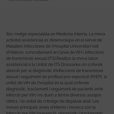
Sóc metge especialista en Medicina Interna. La meva
activitat assistencial es desenvolupa en el servei de
Malalties Infeccioses de l'Hospital Universitari Vall
d’Hebron, concretament en l'àrea de VIH i infeccions
de transmissió sexual (ITS).Realitzo la meva labor
assistencial a la Unitat de ITS Drassanes on s'ofereix
atenció per al diagnòstic d'infeccions de transmissió
sexual i seguiment de profilaxi pre-exposició (PrEP), la
unitat de VIH de l'hospital en la qual s'ofereix
diagnòstic, tractament i seguiment de pacients amb
infecció per VIH i es duen a terme diversos assajos
clínics, i la unitat de cribatge de displàsia anal. Les
meves principals àrees d'interès i recerca són la
infecció per VIH (prevenció, diagnòstic i tractament),