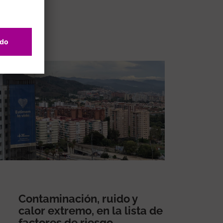
Contaminación, ruido y
calor extremo, en la lista de
factores de riesgo