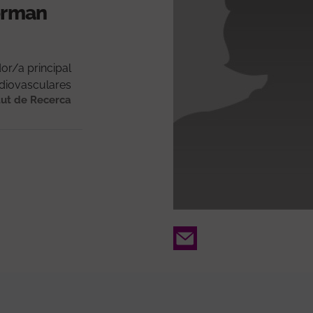
forman
or/a principal
diovasculares
tut de Recerca
Email