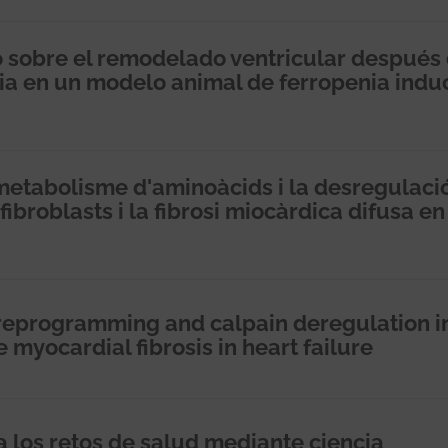
ro sobre el remodelado ventricular después
oria en un modelo animal de ferropenia indu
metabolisme d'aminoàcids i la desregulaci
fibroblasts i la fibrosi miocàrdica difusa en
reprogramming and calpain deregulation i
e myocardial fibrosis in heart failure
 los retos de salud mediante ciencia