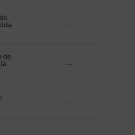
 de
cida
ó de
 la
n