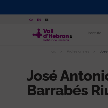
Pasar
al
contenido
CA
EN
ES
principal
Instituto
Inicio
Profesionales
José
José Antoni
Barrabés Ri