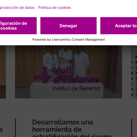
adas
Desarrollamos una
a
herramienta de
estratificación del riesgo