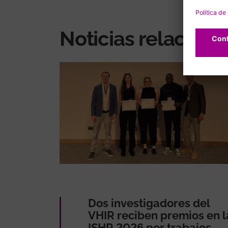
Noticias relacion
Dos investigadores del
VHIR reciben premios en l
ISHR 2026 por trabajos