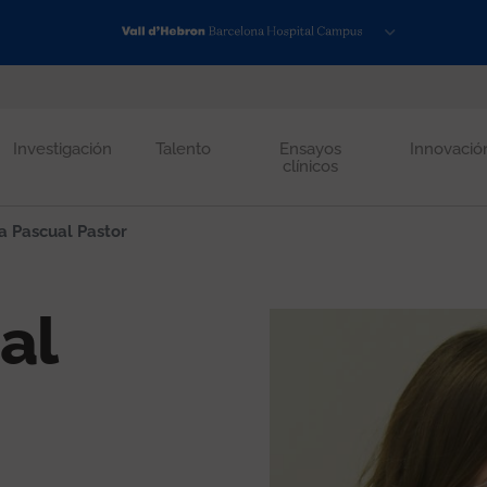
Investigación
Talento
Ensayos
Innovació
clínicos
a Pascual Pastor
al