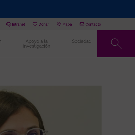
Intranet
Donar
Mapa
Contacto
n
Apoyo a la
Sociedad
investigación