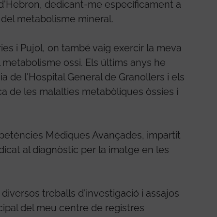
l d'Hebron, dedicant-me específicament a
i del metabolisme mineral.
ies i Pujol, on també vaig exercir la meva
 metabolisme ossi. Els últims anys he
a de l'Hospital General de Granollers i els
a de les malalties metabòliques òssies i
mpetències Mèdiques Avançades, impartit
dicat al diagnòstic per la imatge en les
iversos treballs d'investigació i assajos
ncipal del meu centre de registres