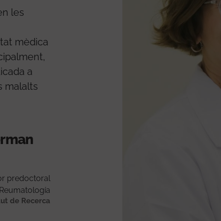
en les
itat mèdica
cipalment,
dicada a
s malalts
forman
or predoctoral
Reumatología
tut de Recerca