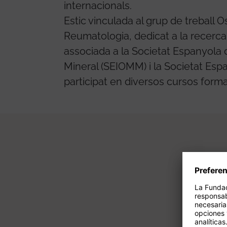
internacionals.
Estic vinculada al grup de treball O
Reumatologia, dedicat a la recerca 
associada a la Societat Espanyola 
Mineral (SEIOMM) i la Societat Esp
participat en diversos cursos forma