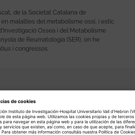
scat, de la Societat Catalana de
en malalties del metabolisme ossi, i estic
d'Investigació Ossea i del Metabolisme
anyola de Reumatologia (SER), on he
tius i congressos.