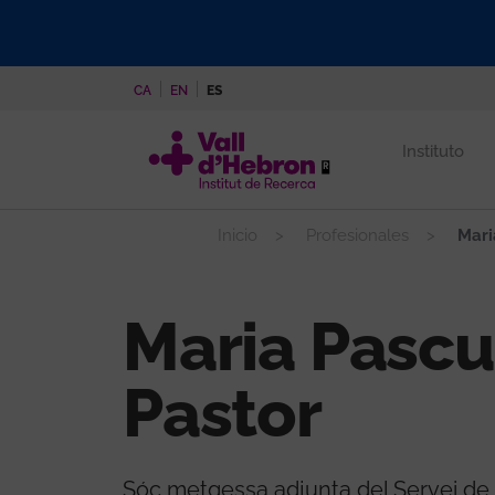
Pasar
al
contenido
CA
EN
ES
principal
Instituto
Inicio
Profesionales
Mari
Maria Pascu
Pastor
Sóc metgessa adjunta del Servei de