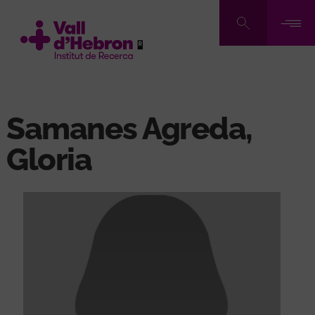
Pasar
al
contenido
principal
Samanes Agreda,
Gloria