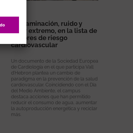
Contaminación, ruido y
calor extremo, en la lista de
factores de riesgo
cardiovascular
Un documento de la Sociedad Europea
de Cardiología en el que participa Vall
d’Hebron plantea un cambio de
paradigma en la prevención de la salud
cardiovascular. Coincidiendo con el Día
del Medio Ambiente, el campus
destaca acciones que han permitido
reducir el consumo de agua, aumentar
la autoproducción energética y reciclar
más.