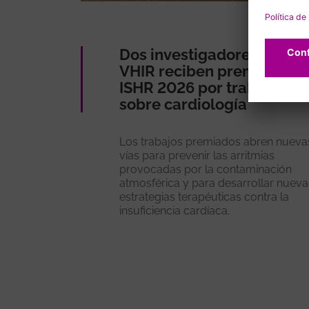
Dos investigadores del
VHIR reciben premios en l
ISHR 2026 por trabajos
sobre cardiología
Los trabajos premiados abren nueva
vías para prevenir las arritmias
provocadas por la contaminación
atmosférica y para desarrollar nueva
estrategias terapéuticas contra la
insuficiencia cardíaca.