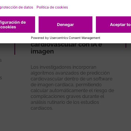
Desarrollamos una
a
herramienta de
estratificación del riesgo
cardiovascular con IA e
imagen
s
Los investigadores incorporan
algoritmos avanzados de predicción
s
cardiovascular dentro de un software
de imagen cardíaca, permitiendo
calcular automáticamente el riesgo de
complicaciones graves durante el
análisis rutinario de los estudios
cardíacos.