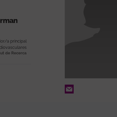
forman
or/a principal
diovasculares
tut de Recerca
Email