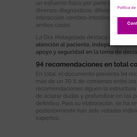
un esfuerzo físico por parte de la perso
diversos diagnósticos, diferenciando 
interacción cerebro-intestino, estableci
ambos casos.
La Dra. Malagelada destaca que guías 
atención al paciente, independientem
apoyo y seguridad en la toma de decis
94 recomendaciones en total c
En total, el documento presenta 94 r
más de un 70 % de consenso entre los 
recomendaciones siguen la estructura d
de aclarar dudas y profundizar en las 
definitivo. Para su elaboración, se ha r
posteriormente han sido votadas indiv
expertos.