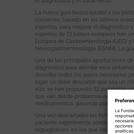
el diagnóstico y el tratamiento.
La nueva guía busca ayudar a los prof
consenso, basado en los últimos avances
expertos, para mejorar el diagnóstico y
expertos de 13 países europeos han un
Europea de Gastroenterología (UEG) y
Neurogastroenterología (ESNM). La guí
Una de las principales aportaciones de
diagnóstico para abordar esta sintoma
describe todos los pasos necesarios par
lugar, se debe descartar que sea un e
ello, se han propuesto 32 patologías ca
que van desde problemas endocrinos h
medicamentos, pasando por enfermeda
Una vez descartadas las formas secund
paciente experimenta vómitos o si hay
regurgitación, en los que los alimento