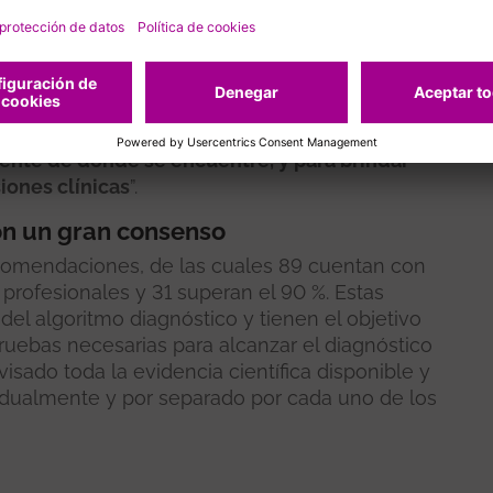
na afectada. A partir de ahí, se sugieren
entre problemas de motilidad y problemas de
endo los criterios clave para distinguir entre
como esta son “
cruciales para avanzar en la
ente de dónde se encuentre, y para brindar
iones clínicas
”.
on un gran consenso
ecomendaciones, de las cuales 89 cuentan con
profesionales y 31 superan el 90 %. Estas
el algoritmo diagnóstico y tienen el objetivo
pruebas necesarias para alcanzar el diagnóstico
evisado toda la evidencia científica disponible y
idualmente y por separado por cada uno de los