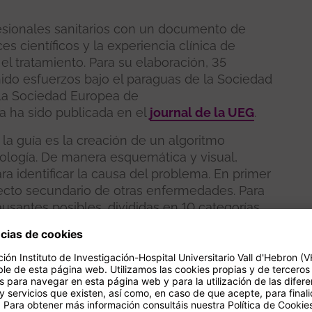
esionales sanitarios con un documento de
 científicos y la experiencia clínica de
 el tratamiento. Para su elaboración, 35
ido esfuerzos bajo el paraguas de la Sociedad
 la Sociedad Europea de
a ha sido publicada en el
journal de la UEG
.
 la guía es la creación de un algoritmo
tología. De manera esquemática y visual,
a identificar la causa del problema. En primer
fecto secundario de otras enfermedades. Para
usantes posibles, divididas en 10 categorías,
asta reacciones a tratamientos y
des del sistema nervioso.
arias de vómitos, se debe determinar si el
 procesos como la rumiación o la
s ingeridos vuelven a la boca sin necesidad de