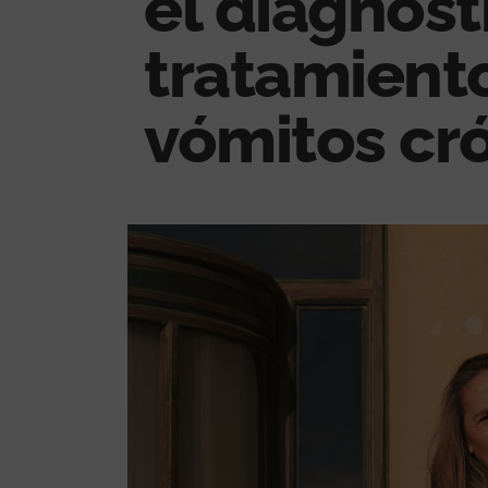
el diagnóst
tratamiento
vómitos cr