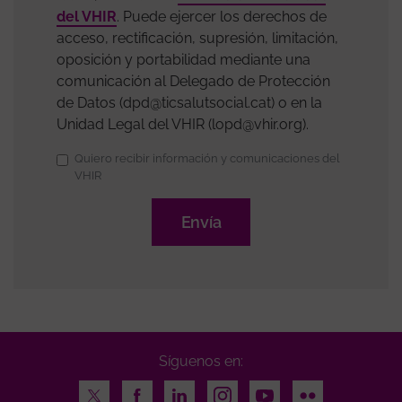
del VHIR
. Puede ejercer los derechos de
acceso, rectificación, supresión, limitación,
oposición y portabilidad mediante una
comunicación al Delegado de Protección
de Datos (dpd@ticsalutsocial.cat) o en la
Unidad Legal del VHIR (lopd@vhir.org).
Suscripción
Quiero recibir información y comunicaciones del
VHIR
al
boletín
Síguenos en:
Twitter
Facebook
LinkedIn
Instagram
Youtube
Flickr