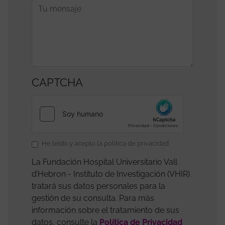
CAPTCHA
Data
He leído y acepto la política de privacidad
Protection
La Fundación Hospital Universitario Vall
Policy
d’Hebron - Instituto de Investigación (VHIR)
Acceptance
tratará sus datos personales para la
gestión de su consulta. Para más
información sobre el tratamiento de sus
datos, consulte la
Política de Privacidad