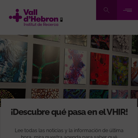
Pasar
al
contenido
principal
¡Descubre qué pasa en el VHIR!
Lee todas las noticias y la información de última
hora, mira nuestra agenda para saber qué