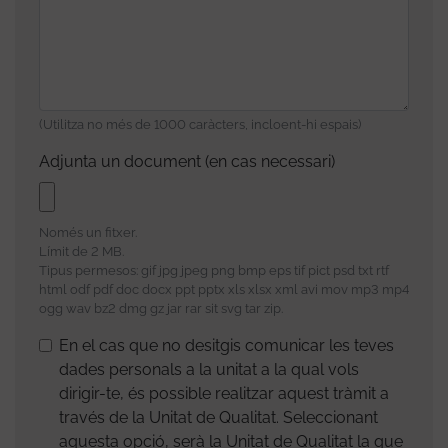
(Utilitza no més de 1000 caràcters, incloent-hi espais)
Adjunta un document (en cas necessari)
Només un fitxer.
Límit de 2 MB.
Tipus permesos: gif jpg jpeg png bmp eps tif pict psd txt rtf
html odf pdf doc docx ppt pptx xls xlsx xml avi mov mp3 mp4
ogg wav bz2 dmg gz jar rar sit svg tar zip.
En el cas que no desitgis comunicar les teves
dades personals a la unitat a la qual vols
dirigir-te, és possible realitzar aquest tràmit a
través de la Unitat de Qualitat. Seleccionant
aquesta opció, serà la Unitat de Qualitat la que