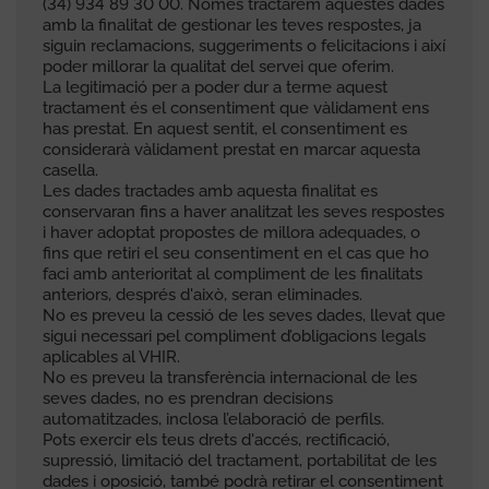
(34) 934 89 30 00. Només tractarem aquestes dades
amb la finalitat de gestionar les teves respostes, ja
siguin reclamacions, suggeriments o felicitacions i així
poder millorar la qualitat del servei que oferim.
La legitimació per a poder dur a terme aquest
tractament és el consentiment que vàlidament ens
has prestat. En aquest sentit, el consentiment es
considerarà vàlidament prestat en marcar aquesta
casella.
Les dades tractades amb aquesta finalitat es
conservaran fins a haver analitzat les seves respostes
i haver adoptat propostes de millora adequades, o
fins que retiri el seu consentiment en el cas que ho
faci amb anterioritat al compliment de les finalitats
anteriors, després d'això, seran eliminades.
No es preveu la cessió de les seves dades, llevat que
sigui necessari pel compliment d’obligacions legals
aplicables al VHIR.
No es preveu la transferència internacional de les
seves dades, no es prendran decisions
automatitzades, inclosa l’elaboració de perfils.
Pots exercir els teus drets d'accés, rectificació,
supressió, limitació del tractament, portabilitat de les
dades i oposició, també podrà retirar el consentiment