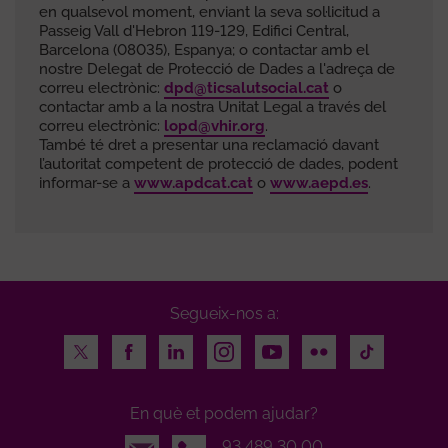
en qualsevol moment, enviant la seva sol·licitud a
Passeig Vall d'Hebron 119-129, Edifici Central,
Barcelona (08035), Espanya; o contactar amb el
nostre Delegat de Protecció de Dades a l'adreça de
correu electrònic:
dpd@ticsalutsocial.cat
o
contactar amb a la nostra Unitat Legal a través del
correu electrònic:
lopd@vhir.org
.
També té dret a presentar una reclamació davant
l’autoritat competent de protecció de dades, podent
informar-se a
www.apdcat.cat
o
www.aepd.es
.
Segueix-nos a:
Twitter
Facebook
LinkedIn
Instagram
Youtube
Flickr
TikTok
En què et podem ajudar?
Email
93 489 30 00