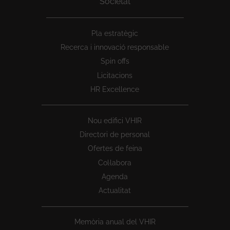
Societat
Peu
Pla estratègic
1
Recerca i innovació responsable
Spin offs
Licitacions
HR Excellence
Nou edifici VHIR
Directori de personal
Ofertes de feina
Col·labora
Agenda
Actualitat
Memòria anual del VHIR