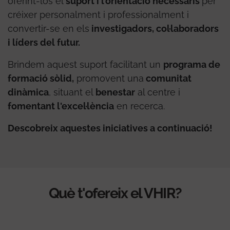
oferint-los el
suport i l’orientació necessaris
per
créixer personalment i professionalment i
convertir-se en els
investigadors, col·laboradors
i líders del futur.
Brindem aquest suport facilitant un
programa de
formació sòlid,
promovent una
comunitat
dinàmica
, situant el
benestar
al centre i
fomentant l'excel·lència
en recerca.
Descobreix aquestes iniciatives a continuació!
Què t'ofereix el VHIR?