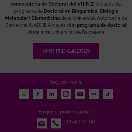
convocatòria de Doctorat del VHIR 2)
A través del
programa de
Doctorat en Bioquímica, Biologia
Molecular i Biomedicina
de la Universitat Autònoma de
Barcelona (UAB)
3)
A través d’un
programa de doctorat
d’una altra universitat de Barcelona
VHIR PhD Call 2025
Segueix-nos a:
Twitter
Facebook
LinkedIn
Instagram
Youtube
Flickr
TikTok
En què et podem ajudar?
Email
93 489 30 00