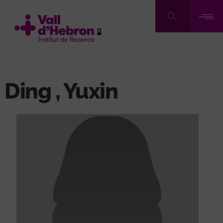
Pasar
al
contenido
principal
Ding , Yuxin