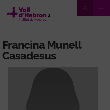
Pasar
al
contenido
principal
Francina Munell
Casadesus