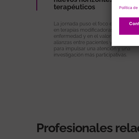
terapéuticos
La jornada puso el foco en los avanc
en terapias modificadoras de la
enfermedad y en el valor de las
alianzas entre pacientes y profesiona
para impulsar una atención y una
investigación más participativas.
Profesionales rel