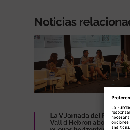
Noticias relacion
La V Jornada del Parkinso
Vall d'Hebron aborda los
nuevos horizontes