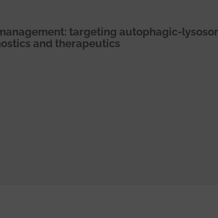
 management: targeting autophagic-lysoso
nostics and therapeutics