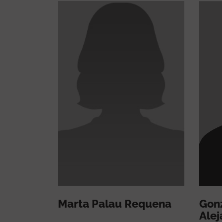
Marta Palau Requena
Gon
Alej