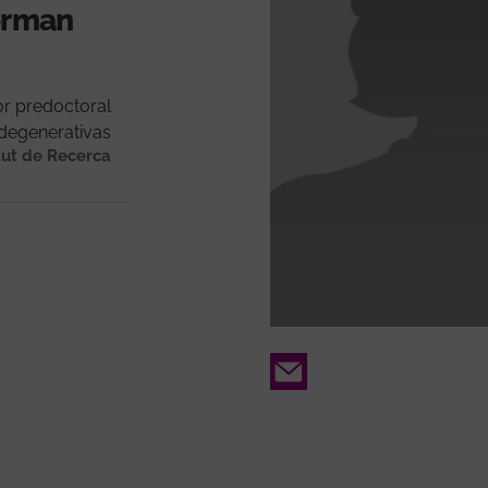
forman
or predoctoral
egenerativas
tut de Recerca
Email