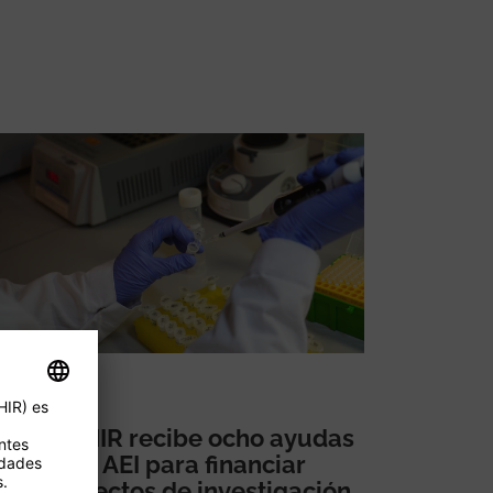
El VHIR recibe ocho ayudas
de la AEI para financiar
proyectos de investigación