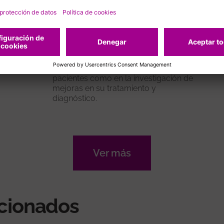
Enfermedades Minori
es
Vall d'Hebron es un centro de
referencia en enfermedades
minoritarias tanto a escala estatal como
les
internacional, tanto en la asistencia a los
pacientes como en la investigación de
mejoras en su tratamiento y
diagnóstico.
Ver más
acionados