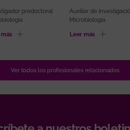
stigador predoctoral
Auxiliar de investigaci
obiología
Microbiología
 más
Leer más
Ver todos los profesionales relacionados
ríbete a nuestros boletin