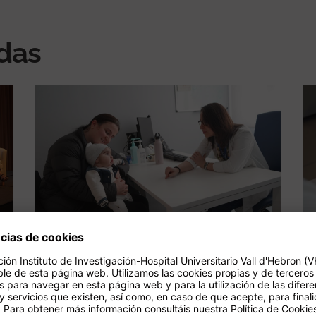
adas
n
El valor del cribado
neonatal y la investigación,
en la Jornada de las