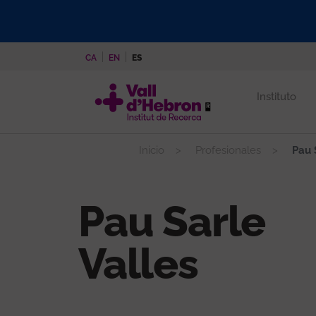
Pasar
al
contenido
CA
EN
ES
principal
Instituto
Inicio
Profesionales
Pau S
Pau Sarle
Valles