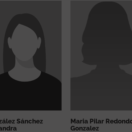
zález Sánchez
Maria Pilar Redond
andra
Gonzalez