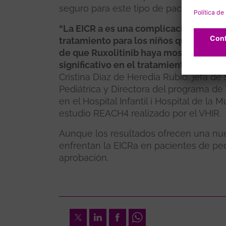
seguro para este tipo de pacientes.
“La EICR a es una complicación devast
tratamiento para los niños que han re
de que Ruxolitinib haya mostrado una e
significativo en el tratamiento de est
Cristina Díaz de Heredia Rubio, jefa d
Pediátrica y Directora del programa d
en el Hospital Infantil i Hospital de la 
estudio REACH4 realizado por el VHIR.
Aunque los resultados ofrecen una nue
enfrentan la EICRa en pacientes de ped
aprobación.
Twitter
LinkedIn
Facebook
Whatsapp