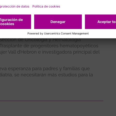
adora que puede limitar las opciones de
cibido un trasplante de médula ósea. El hecho
ficacia tan alta en este estudio es un avance
a enfermedad en pediatría”
, afirma la Dra.
e Sección de Oncología y Hematología
e Trasplante de progenitores hematopoyéticos
Mujer Vall d’Hebron e investigadora principal del
va esperanza para padres y familias que
iatría, se necesitarán más estudios para la