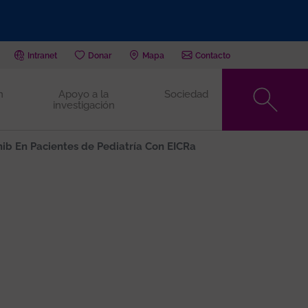
Intranet
Donar
Mapa
Contacto
n
Apoyo a la
Sociedad
investigación
nib En Pacientes de Pediatría Con EICRa