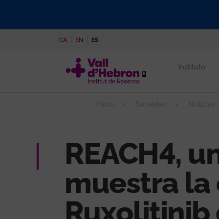
Pasar
al
contenido
CA
EN
ES
principal
Instituto
Inicio
Sociedad
Noticias
REACH4, un
muestra la 
Ruxolitinib