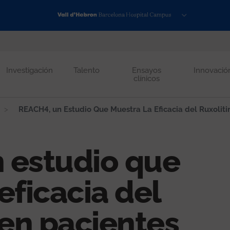
Investigación
Talento
Ensayos
Innovació
clínicos
REACH4, un Estudio Que Muestra La Eficacia del Ruxoliti
 estudio que
eficacia del
 en pacientes