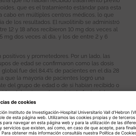
tría que no habían recibido tratamiento previo
oides, que es el tratamiento estándar para esta
 a cabo en múltiples centros médicos, lo que
de los resultados. El ruxolitinib se administró
tre 12 y 18 años recibieron 10 mg dos veces al
 5 mg dos veces al día, y los de entre 2 y 6
positivos y prometedores. Por un lado, las
grupos de edad se confirmaron como las dosis
a global fue del 84,4% de pacientes en el día 28
fica que la mayoría de pacientes logró una
te del grupo de edad o de si habían recibido o
oides. Además, se demostró el efecto del
e se han mostrado son: anemia, disminución
nto general de leucocitos disminuido. No se
erentes a los que ya se habían observado con
sugiere que el Ruxolitinib es un tratamiento