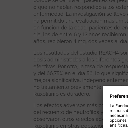
porque se centra en pacientes de pedia
o que no habían respondido a los ester
enfermedad. La investigación se llevó
ha permitido una evaluación más amplia 
en función de la edad: pacientes de en
día, los de entre 6 y 12 años recibieron
años, recibieron 4 mg, dos veces al día.
Los resultados del estudio REACH4 son 
dosis administradas a los diferentes 
efectivas. Por otro, la tasa de respuest
y del 66,75% en el día 56, lo que signi
mejora significativa, independientemen
no tratamiento previamente con cortic
Ruxolitinib es duradero.
Los efectos adversos más comunes qu
del recuento de neutrófilos y un recue
observaron otros efectos adversos dif
Ruxolitinib en otras poblaciones. Esto 