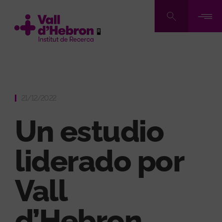
Pasar
al
contenido
principal
21/12/2022
Un estudio
liderado por
Vall
d’Hebron