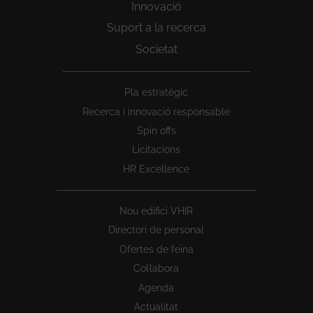
Innovació
Suport a la recerca
Societat
Peu
Pla estratègic
1
Recerca i innovació responsable
Spin offs
Licitacions
HR Excellence
Nou edifici VHIR
Directori de personal
Ofertes de feina
Col·labora
Agenda
Actualitat