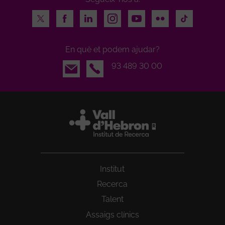
Twitter
Facebook
LinkedIn
Instagram
Youtube
Flickr
TikTok
En què et podem ajudar?
Email
93 489 30 00
Institut
Recerca
Talent
Assaigs clínics