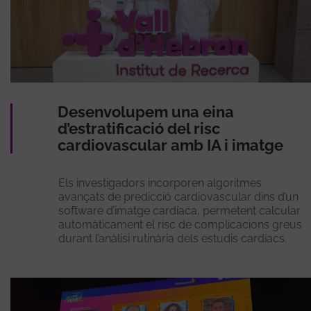
Desenvolupem una eina
d’estratificació del risc
cardiovascular amb IA i imatge
Els investigadors incorporen algoritmes
avançats de predicció cardiovascular dins d’un
software d’imatge cardíaca, permetent calcular
automàticament el risc de complicacions greus
durant l’anàlisi rutinària dels estudis cardíacs.