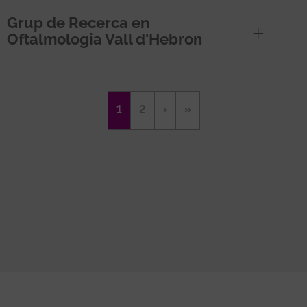
Grup de Recerca en
Oftalmologia Vall d'Hebron
Paginació
Pàgina
1
Page
2
Pàgina
›
Última
»
actual
següent
pàgina