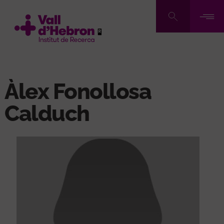
Vés
al
contingut
Àlex Fonollosa
Calduch