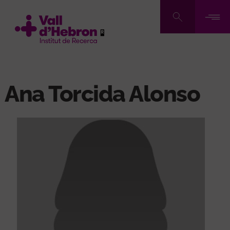
Vés
al
contingut
Ana Torcida Alonso