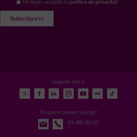
He llegit i accepto la
política de privacitat
Segueix-nos a:
Twitter
Facebook
LinkedIn
Instagram
Youtube
Flickr
TikTok
En què et podem ajudar?
Email
93 489 30 00