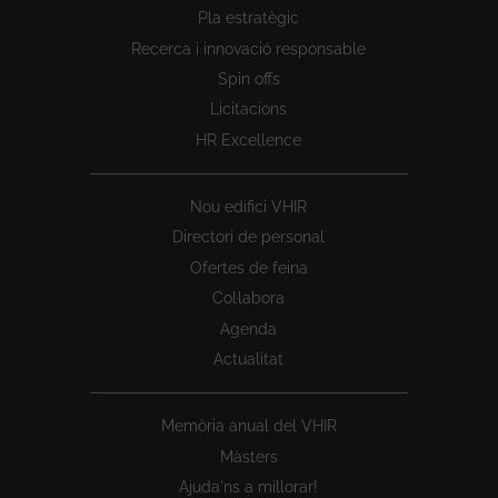
Peu
Pla estratègic
1
Recerca i innovació responsable
Spin offs
Licitacions
HR Excellence
Nou edifici VHIR
Directori de personal
Ofertes de feina
Col·labora
Agenda
Actualitat
Memòria anual del VHIR
Màsters
Ajuda'ns a millorar!