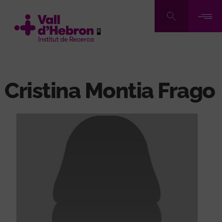
Vés
al
contingut
Cristina Montia Frago