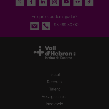
Twitter
Facebook
LinkedIn
Instagram
Youtube
Flickr
TikTok
En què et podem ajudar?
Email
93 489 30 00
Institut
Recerca
Talent
Assaigs clínics
Innovació