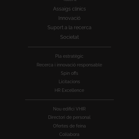
Assaigs clínics
Innovació
Suport a la recerca
Societat
Peu
Pla estratègic
1
Recerca i innovació responsable
Spin offs
Licitacions
HR Excellence
Nou edifici VHIR
Directori de personal
Ofertes de feina
Col·labora