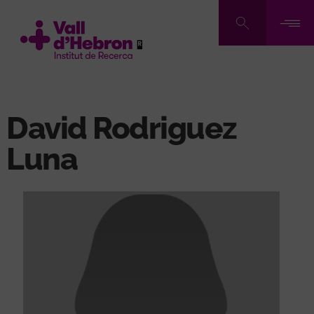
Vés
al
contingut
David Rodriguez
Luna