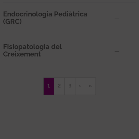
Endocrinologia Pediàtrica
(GRC)
Fisiopatologia del
Creixement
Paginació
Pàgina
1
Page
2
Page
3
Pàgina
›
Última
»
actual
següent
pàgina