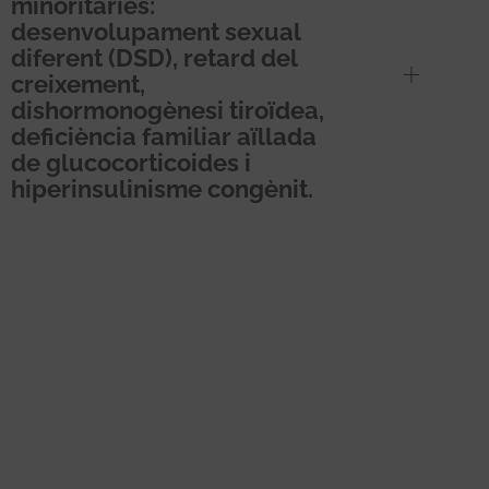
minoritàries:
desenvolupament sexual
diferent (DSD), retard del
creixement,
dishormonogènesi tiroïdea,
deficiència familiar aïllada
de glucocorticoides i
hiperinsulinisme congènit.