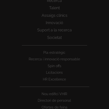
Recerca
Talent
Assaigs clínics
Innovació
Suport a la recerca
Societat
Peu
Pla estratègic
1
Recerca i innovació responsable
Spin offs
Licitacions
HR Excellence
Nou edifici VHIR
Directori de personal
Ofertes de feina