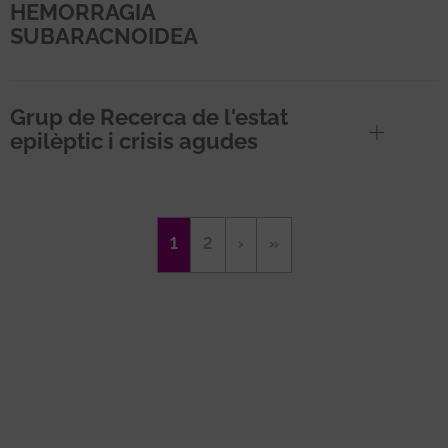
HEMORRAGIA
SUBARACNOIDEA
Grup de Recerca de l'estat
epilèptic i crisis agudes
Paginació
Pàgina
1
Page
2
Pàgina
›
Última
»
actual
següent
pàgina