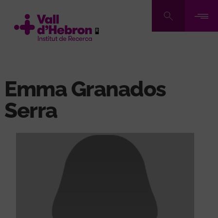
Vés
al
contingut
Emma Granados
Serra