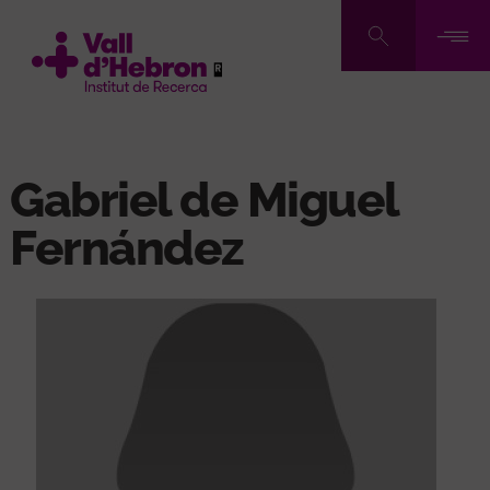
Vés
al
contingut
Gabriel de Miguel
Fernández