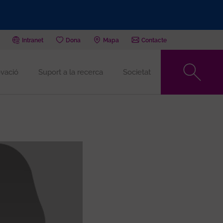
Intranet
Dona
Mapa
Contacte
vació
Suport a la recerca
Societat