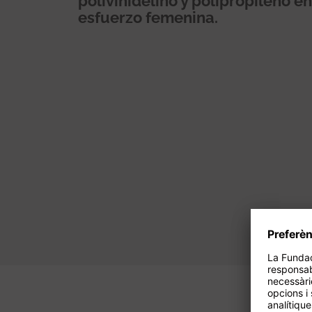
polivinidelino y polipropileno en
esfuerzo femenina.
Paginació