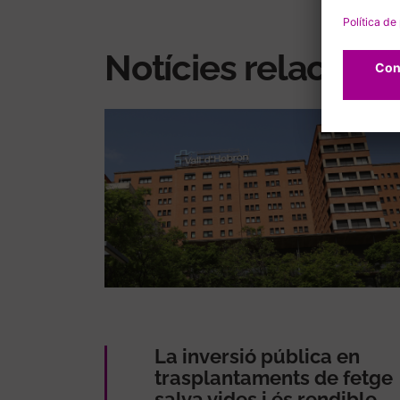
Notícies relacion
La inversió pública en
trasplantaments de fetge
salva vides i és rendible