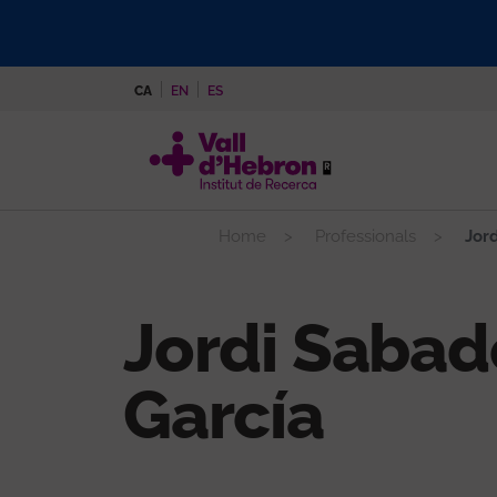
Vés
al
contingut
CA
EN
ES
Home
Professionals
Jord
Jordi Sabad
García