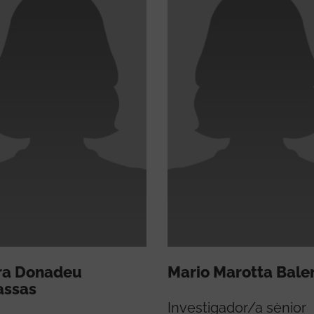
ra Donadeu
Mario Marotta Baler
assas
Investigador/a sènior