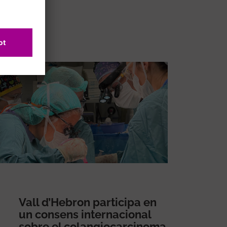
Vall d’Hebron participa en
un consens internacional
sobre el colangiocarcinoma