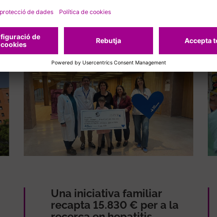
ades
Una iniciativa familiar
recapta 15.830 € per a la
recerca en hepatitis