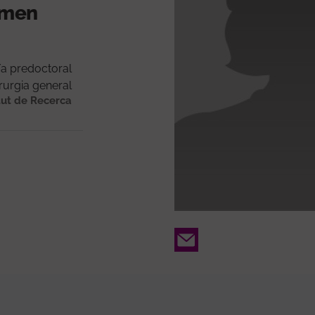
ormen
/a predoctoral
rurgia general
tut de Recerca
Email