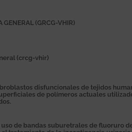
A GENERAL (GRCG-VHIR)
eral (crcg-vhir)
fibroblastos disfuncionales de tejidos hum
perficiales de polímeros actuales utilizad
dos.
 uso de bandas suburetrales de fluoruro d