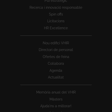
Pla estratègic
1
Recerca i innovació responsable
Spin offs
Licitacions
HR Excellence
Nou edifici VHIR
Directori de personal
Ofertes de feina
Col·labora
Agenda
Actualitat
Memòria anual del VHIR
Màsters
Ajuda'ns a millorar!